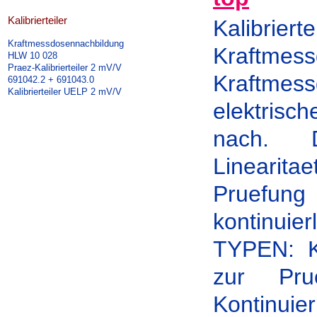
Kalibrierteiler
Kalibrie
Kraftmessdosennachbildung
Kraftm
HLW 10 028
Praez-Kalibrierteiler 2 mV/V
Kraftm
691042.2 + 691043.0
Kalibrierteiler UELP 2 mV/V
elektrisc
nach. D
Linearita
Pruefung
kontinuier
TYPEN: K
zur Pru
Kontinuie