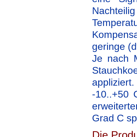
Nachtei
Tempera
Kompensat
geringe (
Je nach M
Stauchko
applizier
-10..+50 
erweitert
Grad C spe
Die Prod