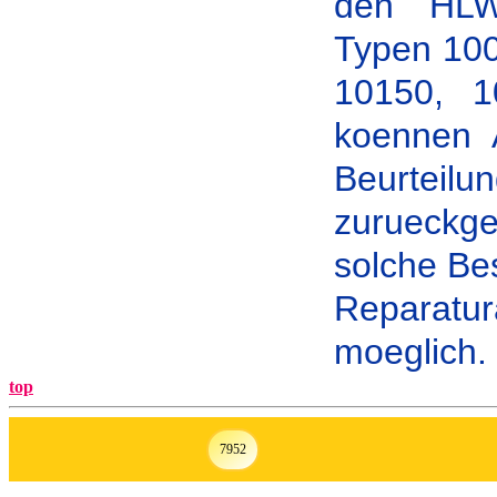
den HLW-
Typen 100
10150, 1
koennen 
Beurte
zurueckg
solche Be
Reparatu
moeglich.
top
7952