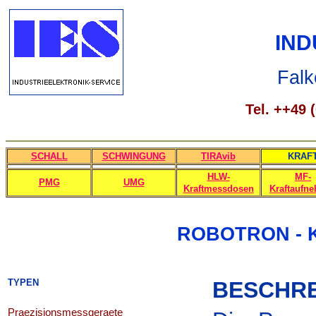
IND
Falk
Tel. ++49 
SCHALL
SCHWINGUNG
TIRAvib
KRAF
HLW-
MF-
PMG
UMG
Kraftmessdosen
Kraftaufn
ROBOTRON - 
TYPEN
BESCHR
Praezisionsmessgeraete