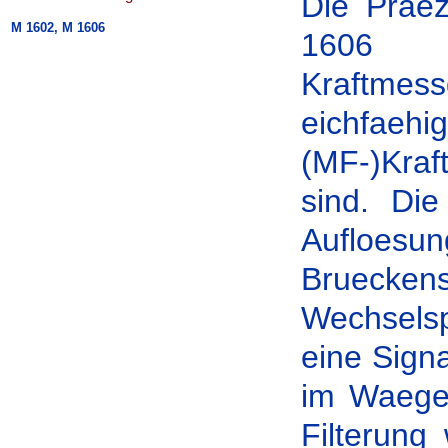
Die Prae
M 1602, M 1606
1606 s
Kraftmes
eichf
(MF-)Kraf
sind. Die
Aufloesun
Brueck
Wechselsp
eine Sign
im Waegeb
Filterung