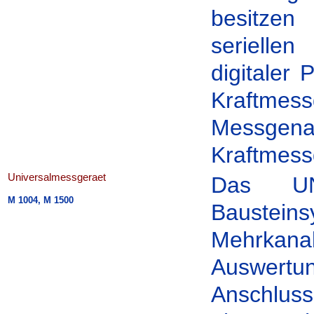
besitzen
serielle
digitaler
Kraftme
Messgen
Kraftmess
Universalmessgeraet
Das UNI
M 1004, M 1500
Bausteins
Mehrkanal
Auswertun
Anschlus