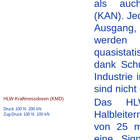
als auch
(KAN). Je
Ausgang, 
werden 
quasistat
dank Schu
Industrie 
sind nicht
HLW-Kraftmessdosen (KMD)
Das HLW
Druck 100 N..200 kN
Halbleite
Zug-Druck 100 N..100 kN
von 25 m
eine Sign