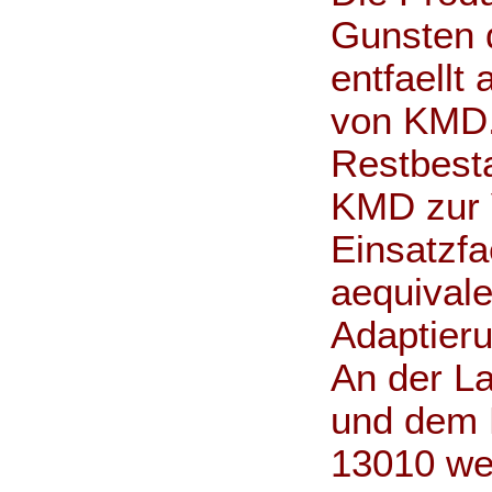
Gunsten d
entfaellt
von KMD.
Restbest
KMD zur 
Einsatzfa
aequival
Adaptier
An der L
und dem 
13010 wer