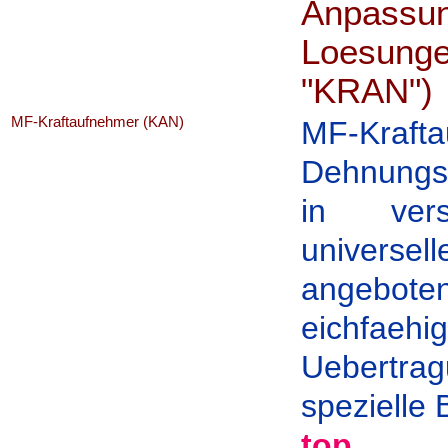
Anpassung
Loesungen
"KRAN")
MF-Kraftaufnehmer (KAN)
MF-Kraft
Dehnungsm
in vers
univers
angeboten
eichfaeh
Uebertrag
spezielle
top