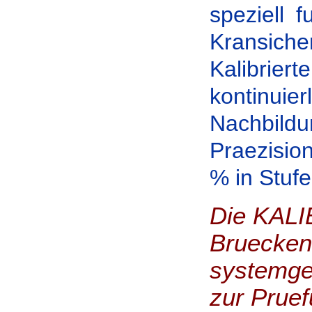
speziell
Kransiche
Kalibri
kontinuie
Nachbildu
Praezision
% in Stuf
Die KAL
Brueckene
systemger
zur Pruef